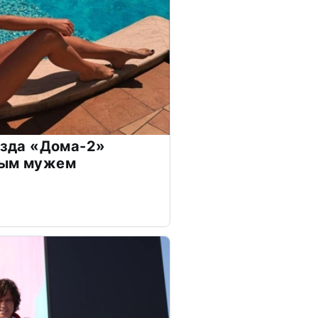
везда «Дома-2»
дым мужем