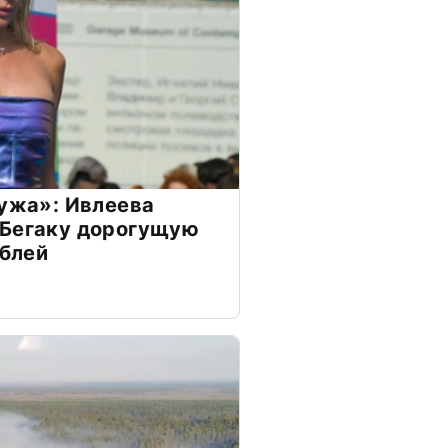
мужа»: Ивлеева
 Бегаку дорогущую
ублей