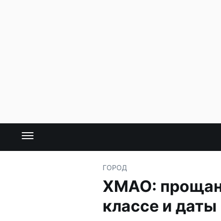
ГОРОД
ХМАО: прощани
классе и даты