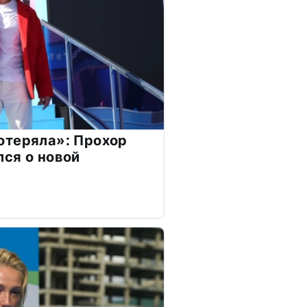
отеряла»: Прохор
ся о новой