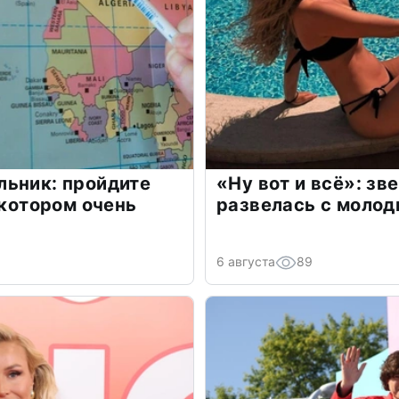
льник: пройдите
«Ну вот и всё»: з
 котором очень
развелась с моло
6 августа
89