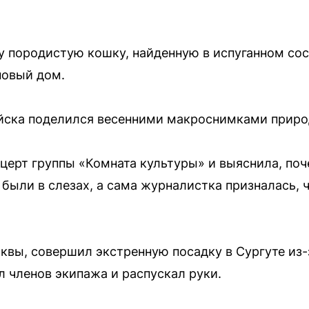
у породистую кошку, найденную в испуганном сост
новый дом.
йска поделился весенними макроснимками прир
церт группы «Комната культуры» и выяснила, поч
были в слезах, а сама журналистка призналась, 
квы, совершил экстренную посадку в Сургуте из-
л членов экипажа и распускал руки.