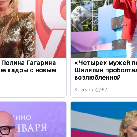
 Полина Гагарина
«Четырех мужей п
ые кадры с новым
Шаляпин проболтал
возлюбленной
6 августа
67