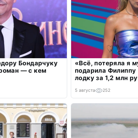
едору Бондарчуку
«Всё, потеряла я 
роман — с кем
подарила Филиппу
лодку за 1,2 млн р
5 августа
252