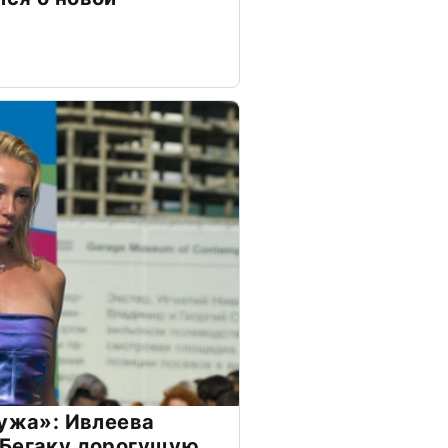
мужа»: Ивлеева
 Бегаку дорогущую