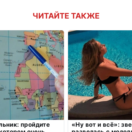
ЧИТАЙТЕ ТАКЖЕ
льник: пройдите
«Ну вот и всё»: з
 котором очень
развелась с моло