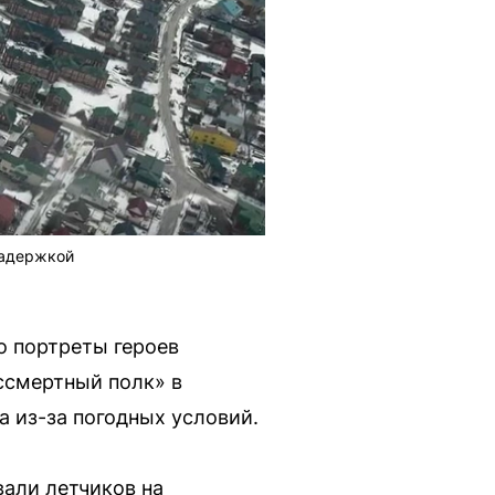
задержкой
о портреты героев
ссмертный полк» в
а из-за погодных условий.
али летчиков на