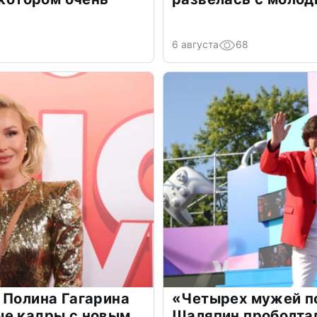
6 августа
68
 Полина Гагарина
«Четырех мужей п
ые кадры с новым
Шаляпин проболтал