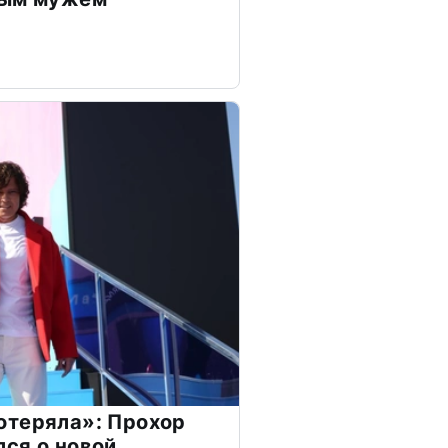
отеряла»: Прохор
ся о новой