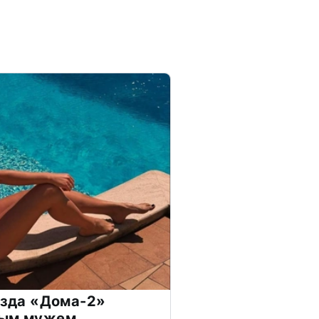
везда «Дома-2»
дым мужем