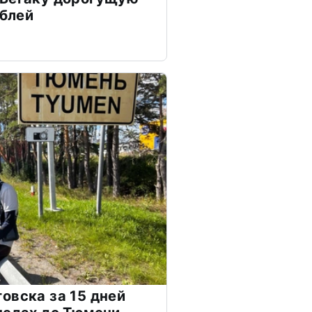
ублей
овска за 15 дней