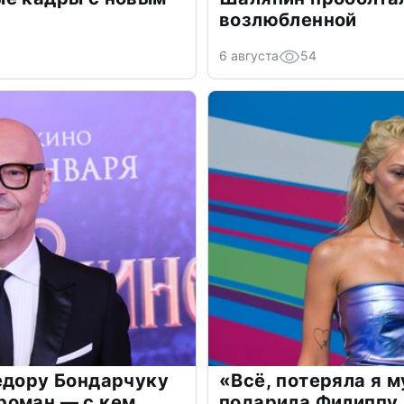
возлюбленной
6 августа
54
едору Бондарчуку
«Всё, потеряла я 
роман — с кем
подарила Филиппу