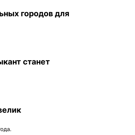
ьных городов для
зыкант станет
велик
ода.