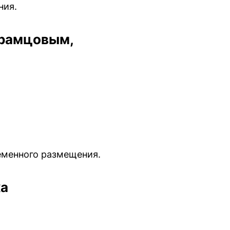
ния.
Храмцовым,
еменного размещения.
ка