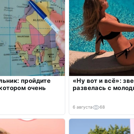
льник: пройдите
«Ну вот и всё»: з
 котором очень
развелась с моло
6 августа
68