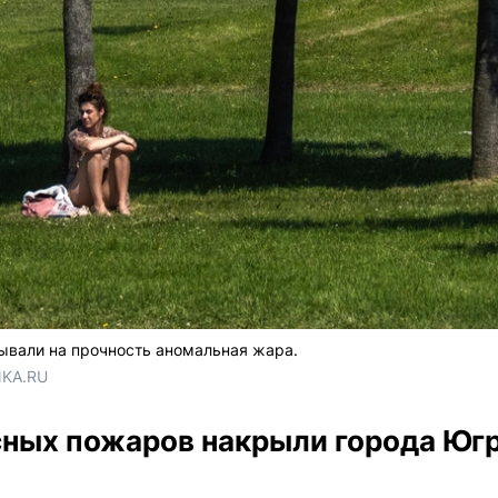
ывали на прочность аномальная жара.
NKA.RU
есных пожаров накрыли города Юг