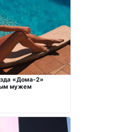
везда «Дома-2»
дым мужем