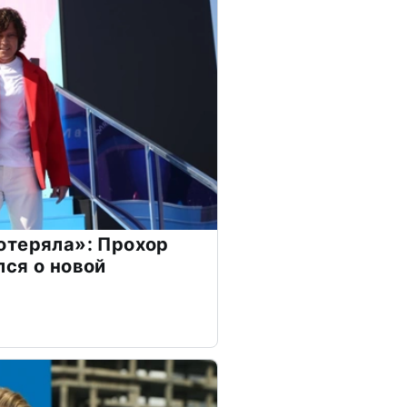
отеряла»: Прохор
ся о новой