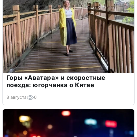
Горы «Аватара» и скоростные
поезда: югорчанка о Китае
8 августа
0