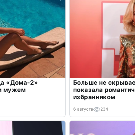
зда «Дома-2»
Больше не скрывае
м мужем
показала романти
избранником
6 августа
234