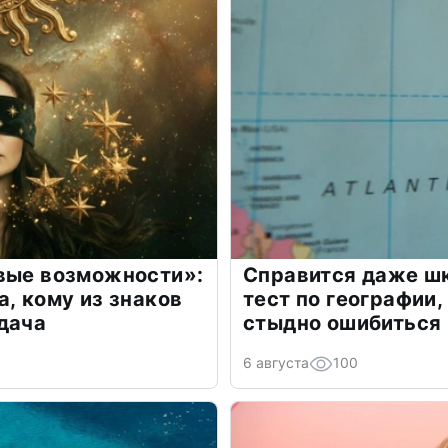
овые возможности»:
Справится даже шк
а, кому из знаков
тест по географии,
дача
стыдно ошибиться
6 августа
100