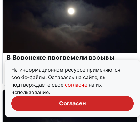
В Воронеже прогремели взрывы
после сигнала тревоги
На информационном ресурсе применяются
cookie-файлы. Оставаясь на сайте, вы
5 августа
0
подтверждаете свое
согласие
на их
использование.
Согласен