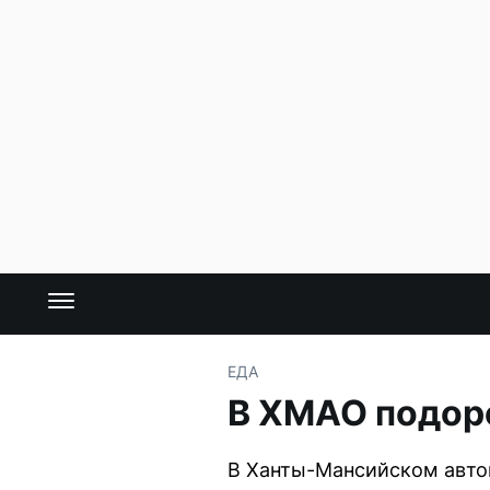
ЕДА
В ХМАО подоро
В Ханты-Мансийском автон