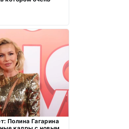
т: Полина Гагарина
чные кадры с новым