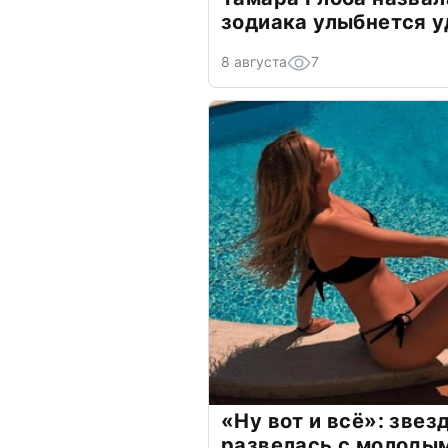
зодиака улыбнется у
8 августа
7
«Ну вот и всё»: зве
развелась с молоды