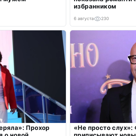
избранником
6 августа
230
еряла»: Прохор
«Не просто слух»:
 о новой
приписывают новы