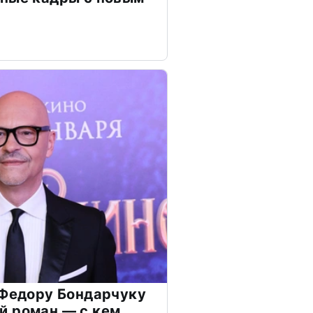
 Федору Бондарчуку
й роман — с кем