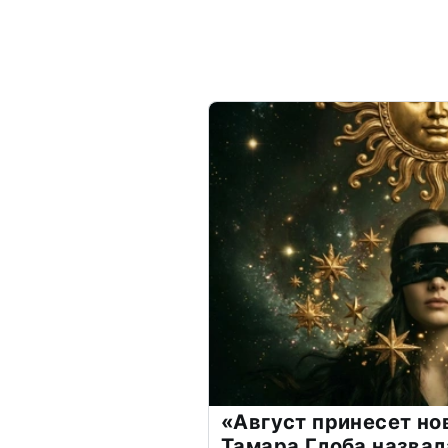
«Август принесет н
Тамара Глоба назвал