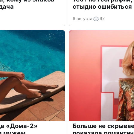
дача
стыдно ошибиться
6 августа
97
зда «Дома-2»
Больше не скрывае
м мужем
показала романти