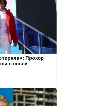
отеряла»: Прохор
ся о новой