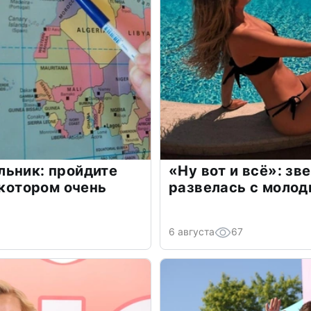
льник: пройдите
«Ну вот и всё»: з
 котором очень
развелась с моло
6 августа
67