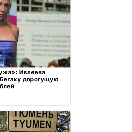
мужа»: Ивлеева
 Бегаку дорогущую
ублей