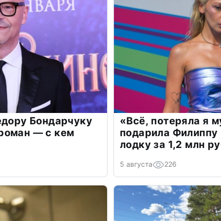
едору Бондарчуку
«Всё, потеряла я 
роман — с кем
подарила Филиппу
лодку за 1,2 млн р
5 августа
226