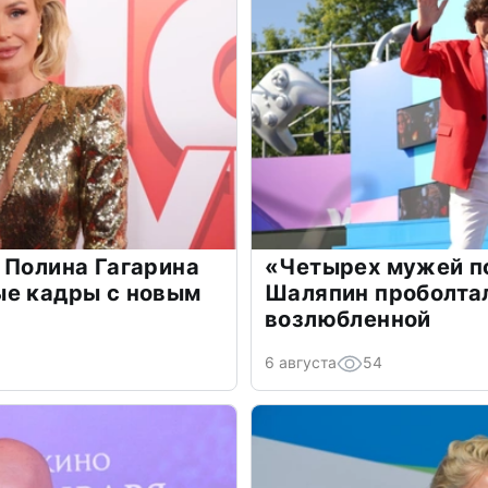
 Полина Гагарина
«Четырех мужей п
ые кадры с новым
Шаляпин проболтал
возлюбленной
6 августа
54