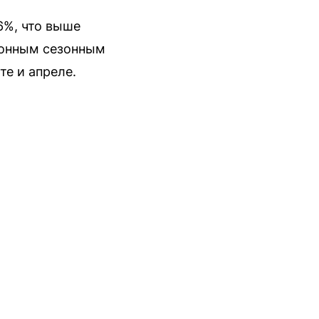
6%, что выше
ционным сезонным
е и апреле.