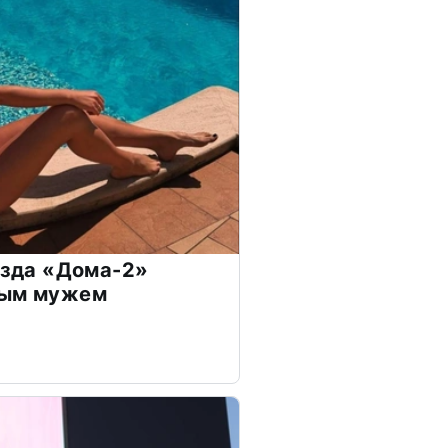
везда «Дома-2»
дым мужем