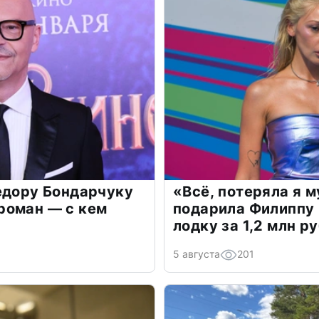
едору Бондарчуку
«Всё, потеряла я 
роман — с кем
подарила Филиппу
лодку за 1,2 млн р
5 августа
201