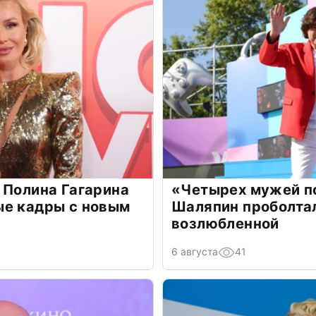
 Полина Гагарина
«Четырех мужей п
ые кадры с новым
Шаляпин проболтал
возлюбленной
6 августа
41