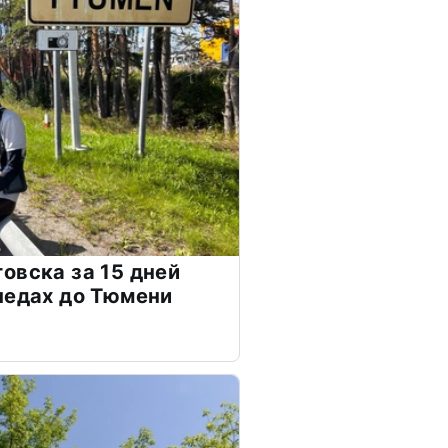
овска за 15 дней
педах до Тюмени