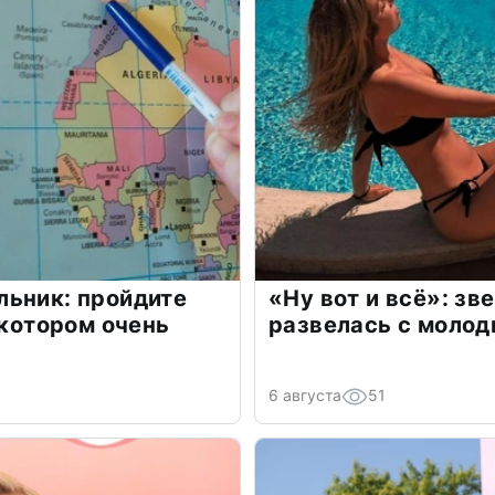
льник: пройдите
«Ну вот и всё»: з
 котором очень
развелась с моло
6 августа
51