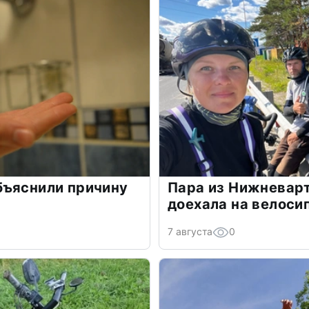
бъяснили причину
Пара из Нижневарт
доехала на велоси
7 августа
0