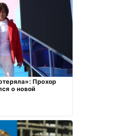
отеряла»: Прохор
ся о новой