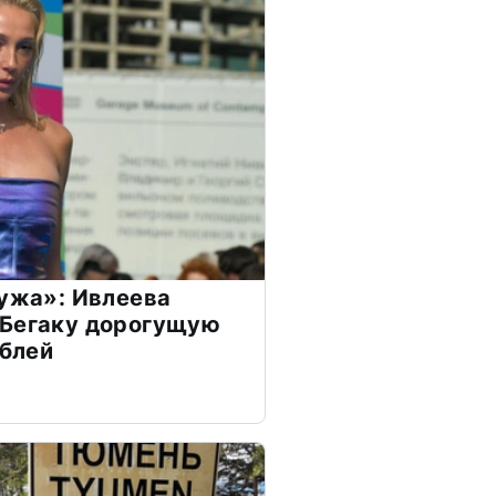
мужа»: Ивлеева
 Бегаку дорогущую
ублей