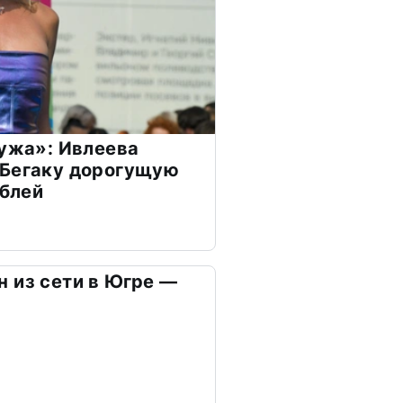
мужа»: Ивлеева
 Бегаку дорогущую
ублей
 из сети в Югре —