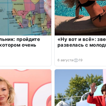
льник: пройдите
«Ну вот и всё»: з
 котором очень
развелась с моло
6 августа
19