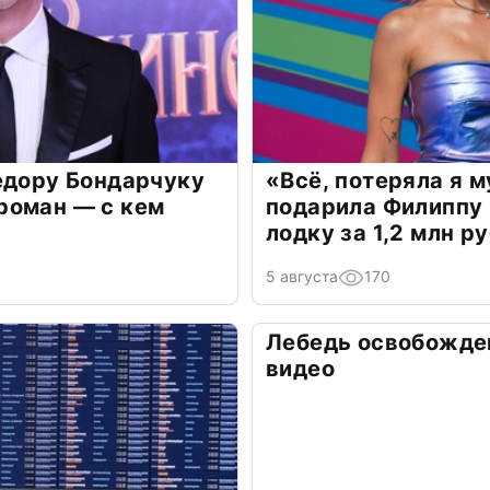
едору Бондарчуку
«Всё, потеряла я 
роман — с кем
подарила Филиппу
лодку за 1,2 млн р
5 августа
170
Лебедь освобожден
видео