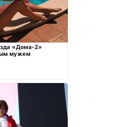
везда «Дома-2»
дым мужем