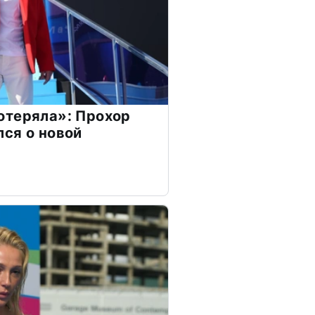
отеряла»: Прохор
ся о новой