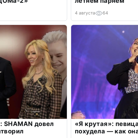
«ДОМа-2»
летнем парнем
4 августа
64
: SHAMAN довел
«Я крутая»: певиц
атворил
похудела — как он