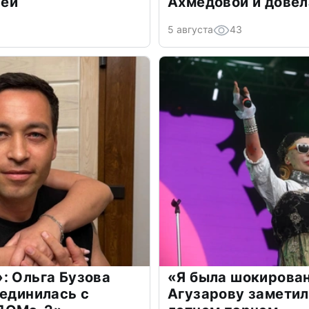
лей
Ахмедовой и довел
5 августа
43
: Ольга Бузова
«Я была шокирова
оединилась с
Агузарову заметил