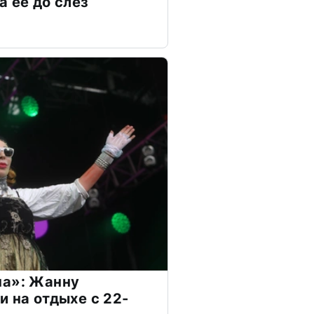
а ее до слёз
на»: Жанну
и на отдыхе с 22-