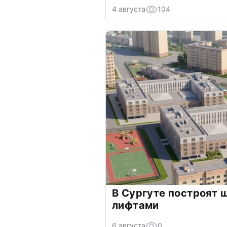
4 августа
104
В Сургуте построят 
лифтами
6 августа
0