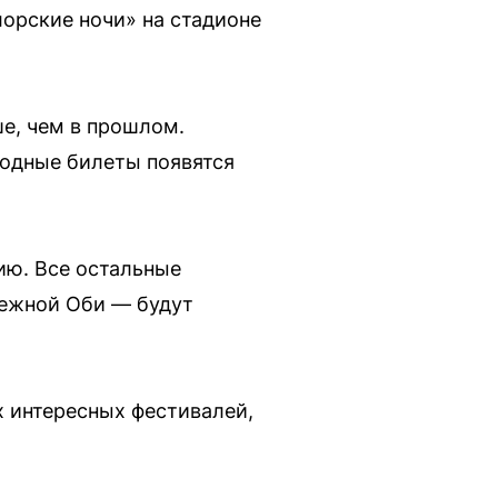
лорские ночи» на стадионе
ше, чем в прошлом.
бодные билеты появятся
ию. Все остальные
режной Оби — будут
х интересных фестивалей,