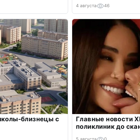
4 августа
46
школы-близнецы с
Главные новости Х
поликлиник до ска
5 августа
0