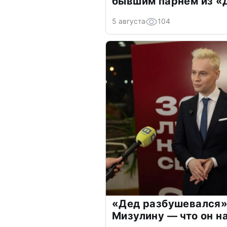
бывшим парнем из 
5 августа
104
«Дед разбушевался»
Мизулину — что он н