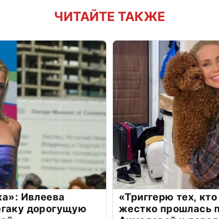
ЧИТАЙТЕ ТАКЖЕ
жа»: Ивлеева
«Триггерю тех, кто
егаку дорогущую
жестко прошлась п