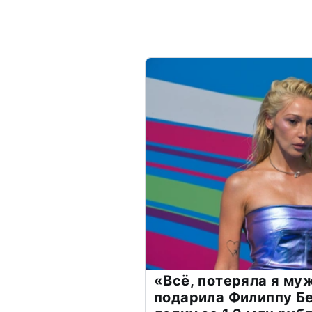
«Всё, потеряла я му
подарила Филиппу Б