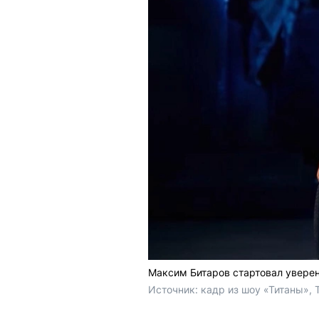
Максим Битаров стартовал уверен
Источник: 
кадр из шоу «Титаны», 