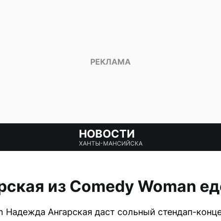
НОВОСТИ
ХАНТЫ-МАНСИЙСКА
рская из Comedy Woman еде
Надежда Ангарская даст сольный стендап-концер