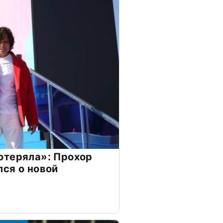
отеряла»: Прохор
ся о новой