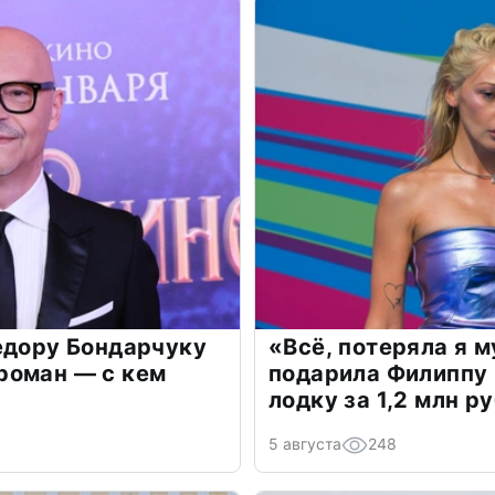
едору Бондарчуку
«Всё, потеряла я 
роман — с кем
подарила Филиппу
лодку за 1,2 млн р
5 августа
248