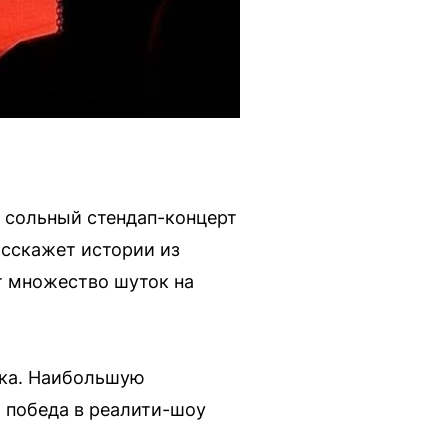
т сольный стендап-концерт
асскажет истории из
т множество шуток на
тка. Наибольшую
 победа в реалити-шоу