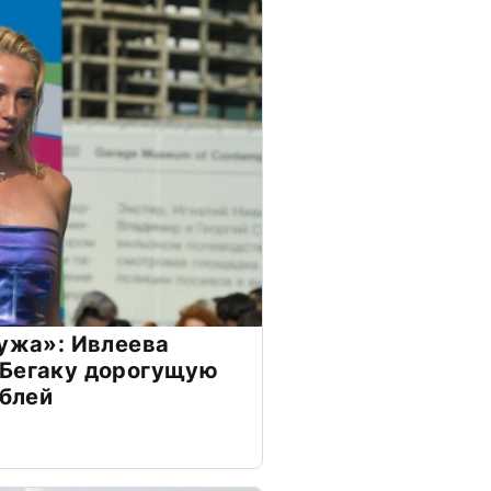
мужа»: Ивлеева
 Бегаку дорогущую
ублей