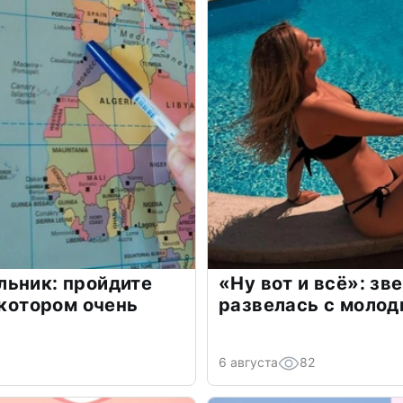
льник: пройдите
«Ну вот и всё»: з
 котором очень
развелась с моло
6 августа
82