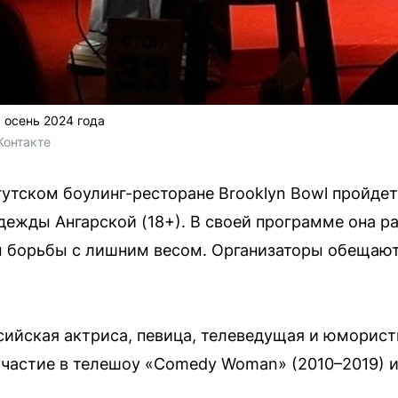
 осень 2024 года
Контакте
ргутском боулинг-ресторане Brooklyn Bowl пройде
жды Ангарской (18+). В своей программе она р
м борьбы с лишним весом. Организаторы обещаю
сийская актриса, певица, телеведущая и юморис
участие в телешоу «Comedy Woman» (2010–2019) и
.