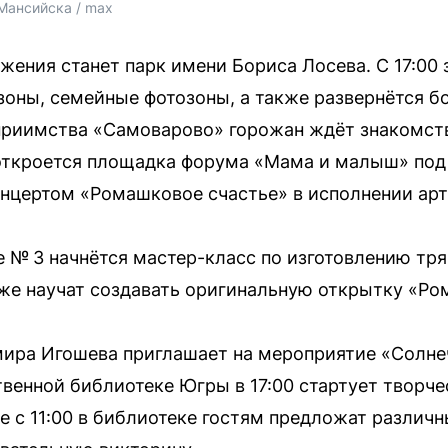
Мансийска / max
жения станет парк имени Бориса Лосева. С 17:00 
зоны, семейные фотозоны, а также развернётся б
еприимства «Самоварово» горожан ждёт знакомст
 откроется площадка форума «Мама и малыш» под
онцертом «Ромашковое счастье» в исполнении ар
ке № 3 начнётся мастер-класс по изготовлению тр
 же научат создавать оригинальную открытку «Ро
ира Игошева приглашает на мероприятие «Солне
венной библиотеке Югры в 17:00 стартует творче
 с 11:00 в библиотеке гостям предложат различн