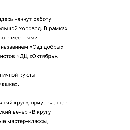
здесь начнут работу
ольшой хоровод. В рамках
во с местными
 названием «Сад добрых
тистов КДЦ «Октябрь».
япичной куклы
машка».
чный круг», приуроченное
ский вечер «В кругу
ые мастер-классы,