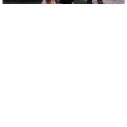
Опубликована карта отключений
воды в Воронеже
6 августа
0