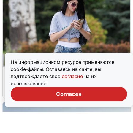
На информационном ресурсе применяются
cookie-файлы. Оставаясь на сайте, вы
Волгоградцы остались без
подтверждаете свое
согласие
на их
мобильного интернета
использование.
6 августа
0
Согласен