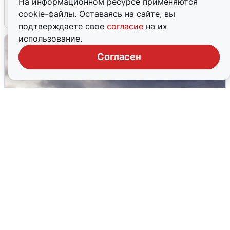
На информационном ресурсе применяются
cookie-файлы. Оставаясь на сайте, вы
4 августа
0
подтверждаете свое
согласие
на их
использование.
Согласен
Над ХМАО впервые сбили
беспилотники
3 августа
0