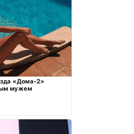
везда «Дома-2»
дым мужем