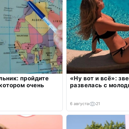
льник: пройдите
«Ну вот и всё»: з
 котором очень
развелась с моло
6 августа
21