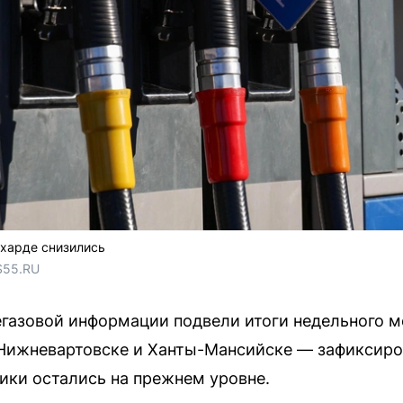
ехарде снизились
S55.RU
егазовой информации подвели итоги недельного м
 Нижневартовске и Ханты-Мансийске — зафиксиро
ники остались на прежнем уровне.