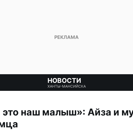
НОВОСТИ
ХАНТЫ-МАНСИЙСКА
 это наш малыш»: Айза и м
омца