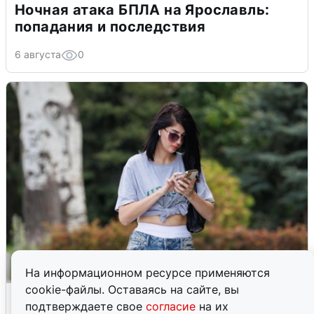
Ночная атака БПЛА на Ярославль:
попадания и последствия
6 августа
0
На информационном ресурсе применяются
cookie-файлы. Оставаясь на сайте, вы
Волгоградцы остались без
подтверждаете свое
согласие
на их
мобильного интернета