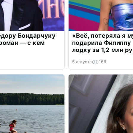
едору Бондарчуку
«Всё, потеряла я 
роман — с кем
подарила Филиппу
лодку за 1,2 млн р
5 августа
166