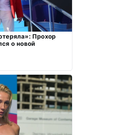
отеряла»: Прохор
ся о новой