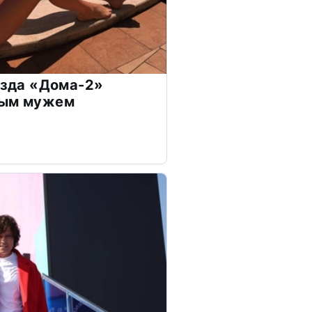
везда «Дома-2»
дым мужем