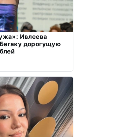
мужа»: Ивлеева
 Бегаку дорогущую
ублей