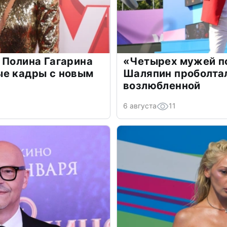
 Полина Гагарина
«Четырех мужей п
ые кадры с новым
Шаляпин проболтал
возлюбленной
6 августа
11