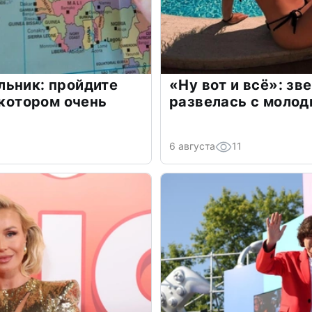
льник: пройдите
«Ну вот и всё»: з
 котором очень
развелась с моло
6 августа
11