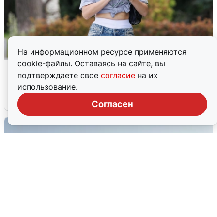
На информационном ресурсе применяются
cookie-файлы. Оставаясь на сайте, вы
Волгоградцы остались без
подтверждаете свое
согласие
на их
мобильного интернета
использование.
6 августа
0
Согласен