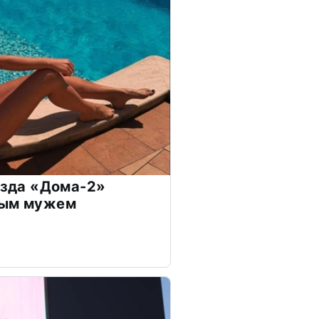
везда «Дома-2»
дым мужем