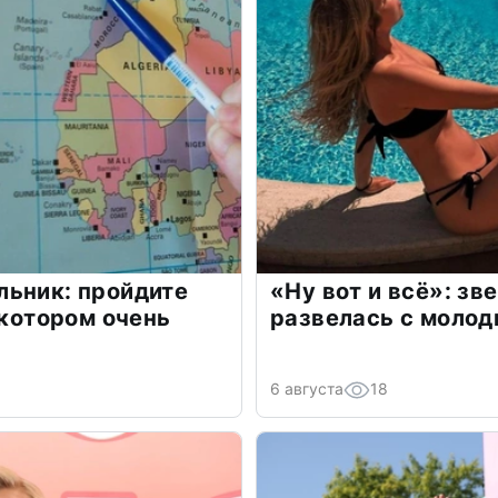
льник: пройдите
«Ну вот и всё»: з
 котором очень
развелась с моло
6 августа
18