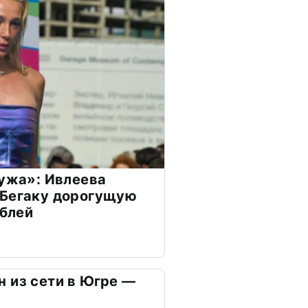
мужа»: Ивлеева
 Бегаку дорогущую
ублей
 из сети в Югре —