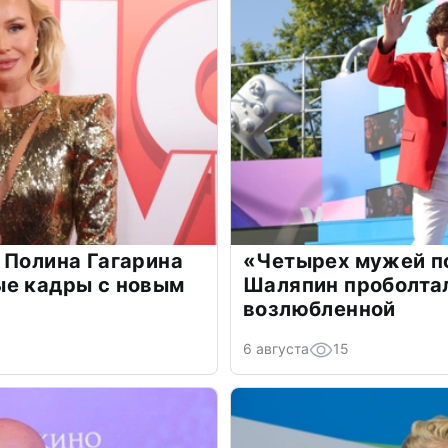
 Полина Гагарина
«Четырех мужей п
ые кадры с новым
Шаляпин проболтал
возлюбленной
6 августа
15