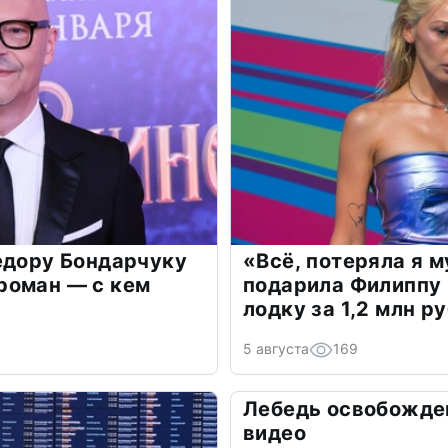
едору Бондарчуку
«Всё, потеряла я 
роман — с кем
подарила Филиппу
лодку за 1,2 млн р
5 августа
169
Лебедь освобожден
видео