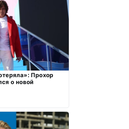
отеряла»: Прохор
ся о новой