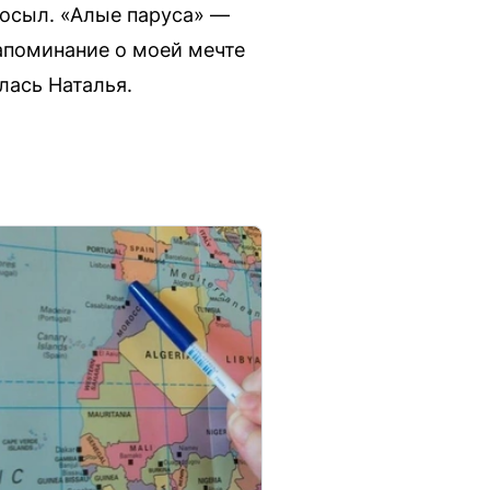
посыл. «Алые паруса» —
напоминание о моей мечте
ась Наталья.