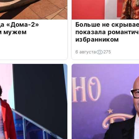
зда «Дома-2»
Больше не скрывае
м мужем
показала романти
избранником
6 августа
275