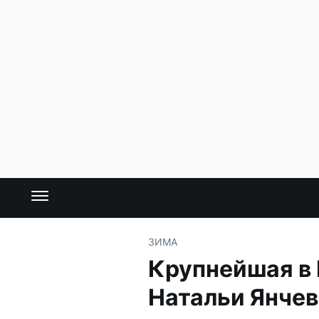
ЗИМА
Крупнейшая в 
Натальи Янче