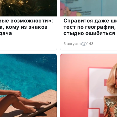
овые возможности»:
Справится даже шк
а, кому из знаков
тест по географии,
дача
стыдно ошибиться
6 августа
143