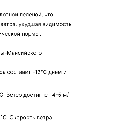
лотной пеленой, что
ветра, ухудшая видимость
тической нормы.
нты-Мансийского
а составит -12°C днем и
C. Ветер достигнет 4-5 м/
6°C. Скорость ветра