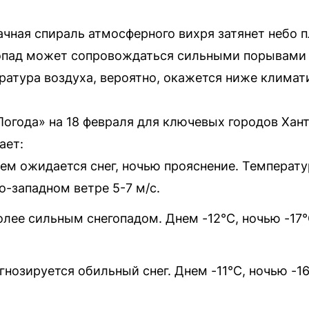
ачная спираль атмосферного вихря затянет небо п
гопад может сопровождаться сильными порывами 
ература воздуха, вероятно, окажется ниже клима
Погода» на 18 февраля для ключевых городов Ха
ает:
ем ожидается снег, ночью прояснение. Температур
о-западном ветре 5-7 м/с.
олее сильным снегопадом. Днем -12°C, ночью -17°
нозируется обильный снег. Днем -11°C, ночью -1