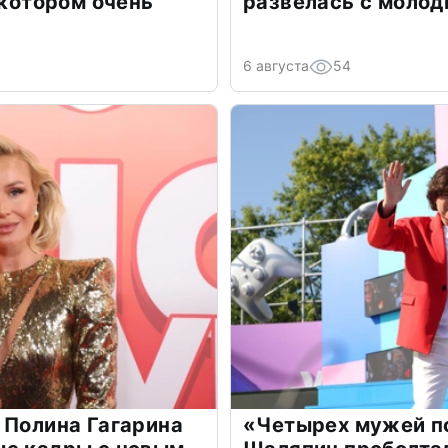
 котором очень
развелась с моло
6 августа
54
 Полина Гагарина
«Четырех мужей п