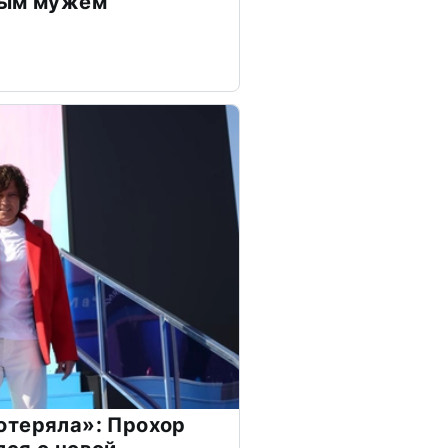
дым мужем
отеряла»: Прохор