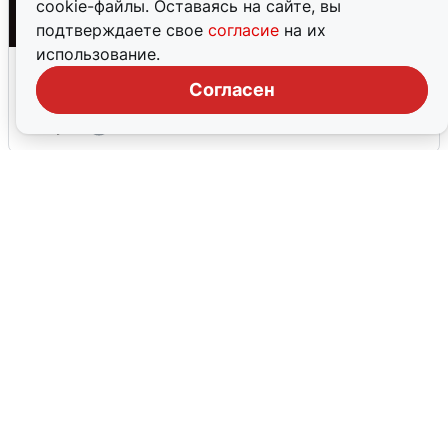
cookie-файлы. Оставаясь на сайте, вы
подтверждаете свое
согласие
на их
использование.
Взрывы в Воронеже после сигнала
тревоги
Согласен
5 августа
0