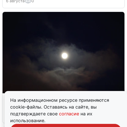
6 августа
0
В Воронеже прогремели взрывы
На информационном ресурсе применяются
после сигнала тревоги
cookie-файлы. Оставаясь на сайте, вы
подтверждаете свое
согласие
на их
5 августа
0
использование.