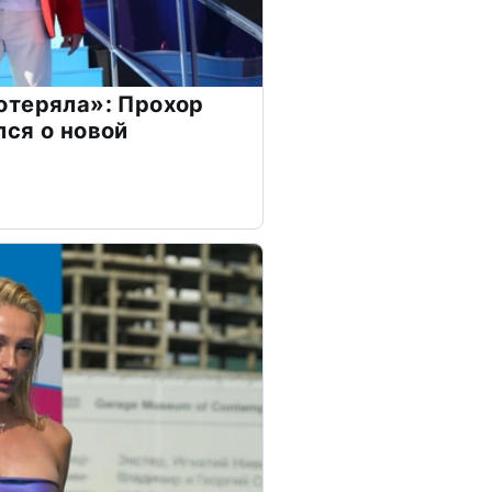
отеряла»: Прохор
ся о новой