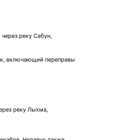
 через реку Сабун,
як, включающий переправы
ерез реку Лыхма,
декабря. Недавно также