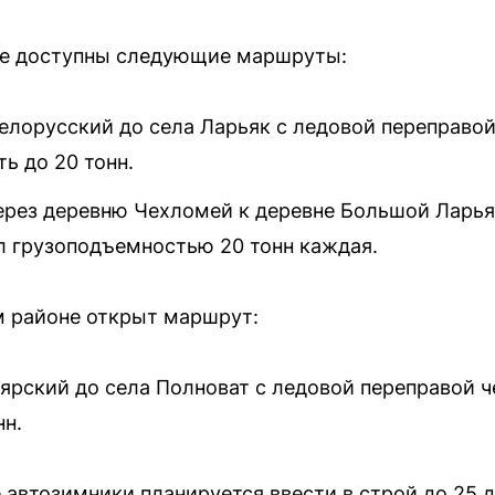
не доступны следующие маршруты:
елорусский до села Ларьяк с ледовой переправой
ь до 20 тонн.
через деревню Чехломей к деревне Большой Ларь
ол грузоподъемностью 20 тонн каждая.
м районе открыт маршрут:
ярский до села Полноват с ледовой переправой ч
нн.
е автозимники планируется ввести в строй до 25 