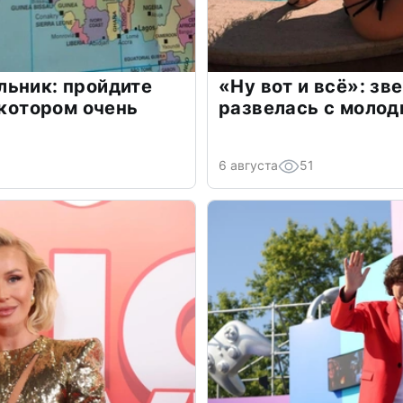
льник: пройдите
«Ну вот и всё»: з
 котором очень
развелась с моло
6 августа
51