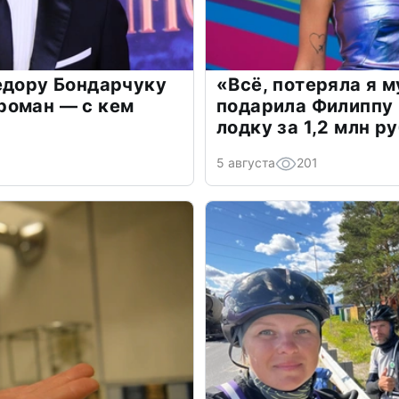
едору Бондарчуку
«Всё, потеряла я 
роман — с кем
подарила Филиппу
лодку за 1,2 млн р
5 августа
201