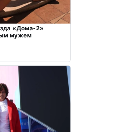
везда «Дома-2»
дым мужем