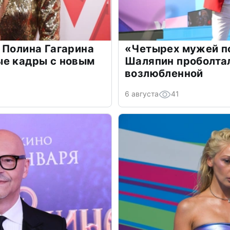
 Полина Гагарина
«Четырех мужей п
ые кадры с новым
Шаляпин проболтал
возлюбленной
6 августа
41