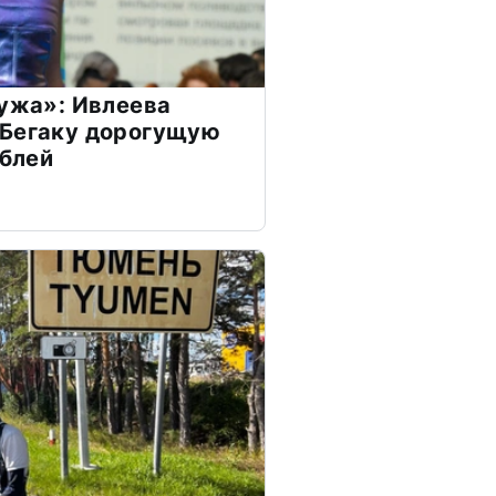
мужа»: Ивлеева
 Бегаку дорогущую
ублей