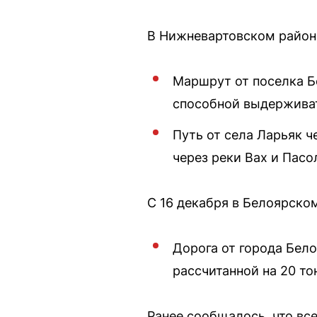
В Нижневартовском райо
Маршрут от поселка Б
способной выдерживат
Путь от села Ларьяк 
через реки Вах и Пас
С 16 декабря в Белоярско
Дорога от города Бело
рассчитанной на 20 то
Ранее сообщалось, что вс