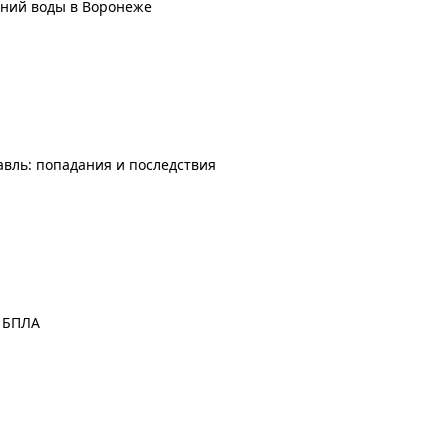
ений воды в Воронеже
авль: попадания и последствия
а БПЛА