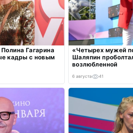
 Полина Гагарина
«Четырех мужей п
ые кадры с новым
Шаляпин проболтал
возлюбленной
6 августа
41