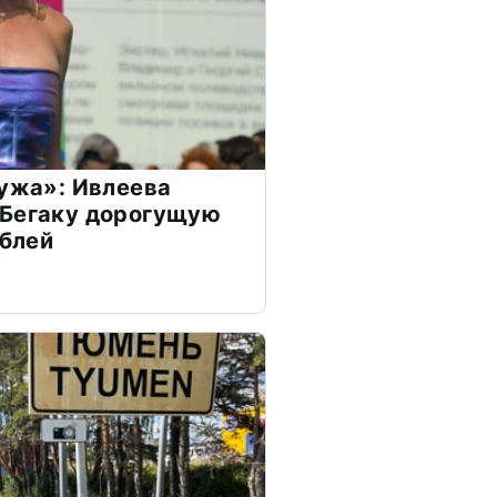
мужа»: Ивлеева
 Бегаку дорогущую
ублей