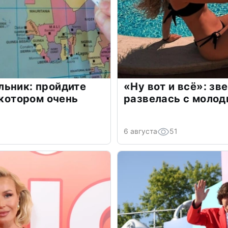
льник: пройдите
«Ну вот и всё»: з
 котором очень
развелась с моло
6 августа
51