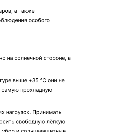
ров, а также
облюдения особого
о на солнечной стороне, а
туре выше +35 °C они не
в самую прохладную
их нагрузок. Принимать
Носить свободную лёгкую
й убор и солнцезащитные