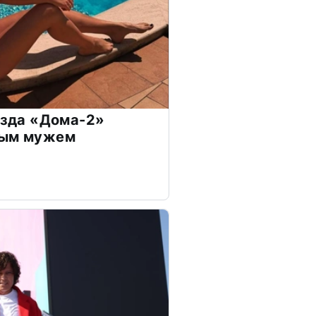
везда «Дома-2»
дым мужем