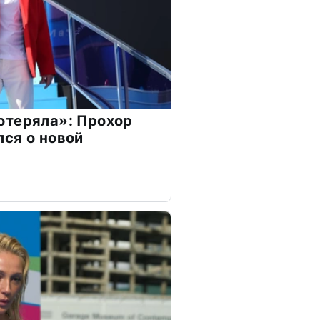
отеряла»: Прохор
ся о новой