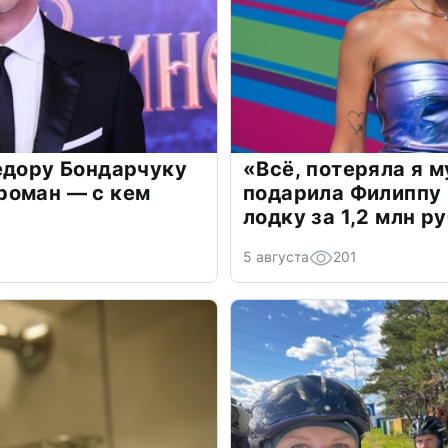
едору Бондарчуку
«Всё, потеряла я 
роман — с кем
подарила Филиппу
лодку за 1,2 млн р
5 августа
201