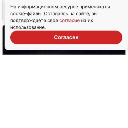
после сигнала тревоги
На информационном ресурсе применяются
cookie-файлы. Оставаясь на сайте, вы
5 августа
0
подтверждаете свое
согласие
на их
использование.
Согласен
Взрывы в Воронеже после сигнала
тревоги