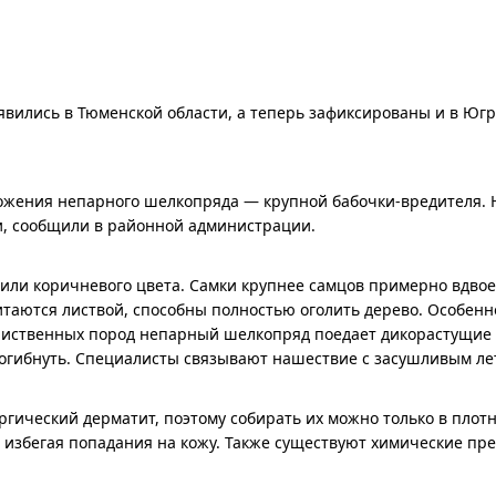
вились в Тюменской области, а теперь зафиксированы и в Югр
жения непарного шелкопряда — крупной бабочки-вредителя. Н
и, сообщили в районной администрации.
 или коричневого цвета. Самки крупнее самцов примерно вдвое
итаются листвой, способны полностью оголить дерево. Особенн
 лиственных пород непарный шелкопряд поедает дикорастущие
 погибнуть. Специалисты связывают нашествие с засушливым ле
ергический дерматит, поэтому собирать их можно только в пло
, избегая попадания на кожу. Также существуют химические пр