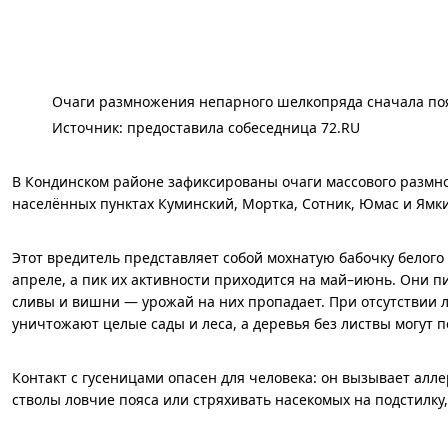
Очаги размножения непарного шелкопряда сначала поя
Источник: 
предоставила собеседница 72.RU
В Кондинском районе зафиксированы очаги массового размно
населённых пунктах Куминский, Мортка, Сотник, Юмас и Ямк
Этот вредитель представляет собой мохнатую бабочку белого
апреле, а пик их активности приходится на май–июнь. Они п
сливы и вишни — урожай на них пропадает. При отсутствии
уничтожают целые сады и леса, а деревья без листвы могут
Контакт с гусеницами опасен для человека: он вызывает алл
стволы ловчие пояса или стряхивать насекомых на подстилку