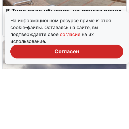
В Туре вода убывает, на других реках
области прибывает
На информационном ресурсе применяются
cookie-файлы. Оставаясь на сайте, вы
4 августа
0
подтверждаете свое
согласие
на их
использование.
Согласен
Над ХМАО впервые сбили