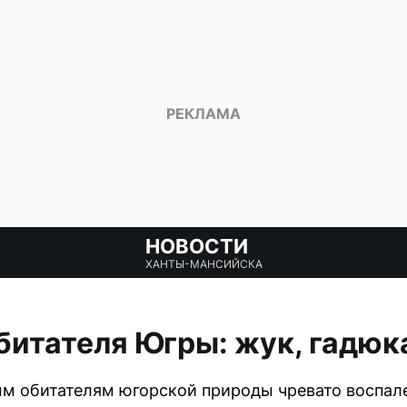
НОВОСТИ
ХАНТЫ-МАНСИЙСКА
битателя Югры: жук, гадюк
м обитателям югорской природы чревато воспал