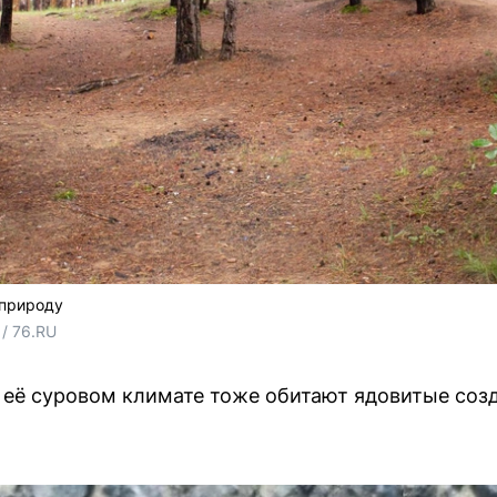
 природу
/ 76.RU
в её суровом климате тоже обитают ядовитые созд