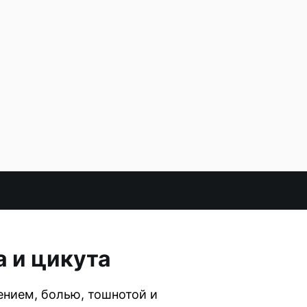
а и цикута
ением, болью, тошнотой и