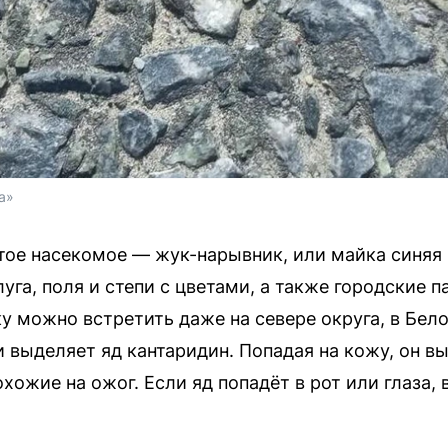
а»
тое насекомое — жук-нарывник, или майка синяя 
уга, поля и степи с цветами, а также городские п
у можно встретить даже на севере округа, в Бел
и выделяет яд кантаридин. Попадая на кожу, он в
хожие на ожог. Если яд попадёт в рот или глаза