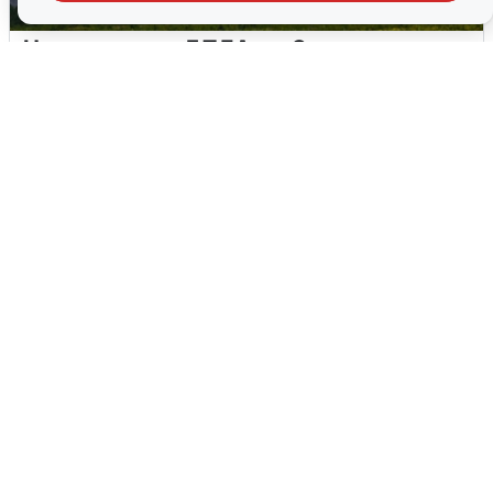
Ночная атака БПЛА на Самарскую
область: хронология
8 августа
0