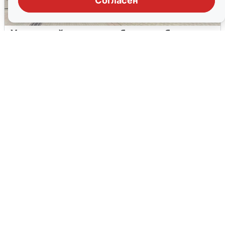
Согласен
У соседей пожар и сбои: что было при
режиме БПЛА в Прикамье
5 августа
0