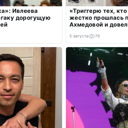
жа»: Ивлеева
«Триггерю тех, кто
егаку дорогущую
жестко прошлась п
лей
Ахмедовой и довел
5 августа
76