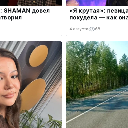
: SHAMAN довел
«Я крутая»: певиц
атворил
похудела — как он
4 августа
68