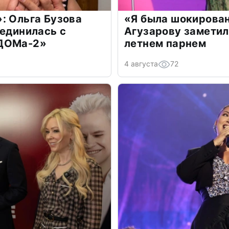
: Ольга Бузова
«Я была шокирова
оединилась с
Агузарову заметил
«ДОМа-2»
летнем парнем
4 августа
72