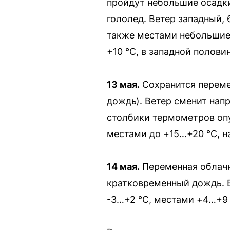
пройдут небольшие осадки
гололед. Ветер западный, 
также местами небольшие 
+10 °С, в западной полови
13 мая.
Сохранится переме
дождь). Ветер сменит нап
столбики термометров опус
местами до +15…+20 °С, н
14 мая.
Переменная облачн
кратковременный дождь. В
-3…+2 °С, местами +4…+9 