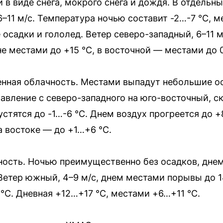
 в виде снега, мокрого снега и дождя. В отдельн
6–11 м/с. Температура ночью составит -2…-7 °С, 
осадки и гололед. Ветер северо-западный, 6–11 
не местами до +15 °С, в восточной — местами до 0
нная облачность. Местами выпадут небольшие оса
равление с северо-западного на юго-восточный, с
тятся до -1…-6 °С. Днем воздух прогреется до +
а востоке — до +1…+6 °С.
ость. Ночью преимущественно без осадков, дне
етер южный, 4–9 м/с, днем местами порывы до 1
°С. Дневная +12…+17 °С, местами +6…+11 °С.