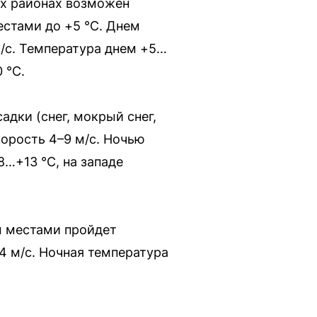
ых районах возможен
местами до +5 °С. Днем
м/с. Температура днем +5…
 °С.
дки (снег, мокрый снег,
корость 4–9 м/с. Ночью
8…+13 °С, на западе
м местами пройдет
4 м/с. Ночная температура