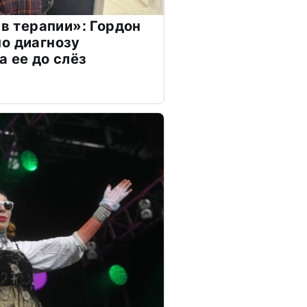
 в терапии»: Гордон
о диагнозу
а ее до слёз