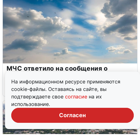
МЧС ответило на сообщения о
грохоте в Москве
На информационном ресурсе применяются
7 августа
0
cookie-файлы. Оставаясь на сайте, вы
подтверждаете свое
согласие
на их
использование.
Согласен