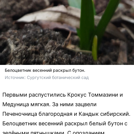
Белоцветник весенний раскрыл бутон.
Источник: 
Сургутский ботанический сад
Первыми распустились Крокус Томмазини и
Медуница мягкая. За ними зацвели
Печеночница благородная и Кандык сибирский.
Белоцветник весенний раскрыл белый бутон с
зелёными пятнышками. С опозданием