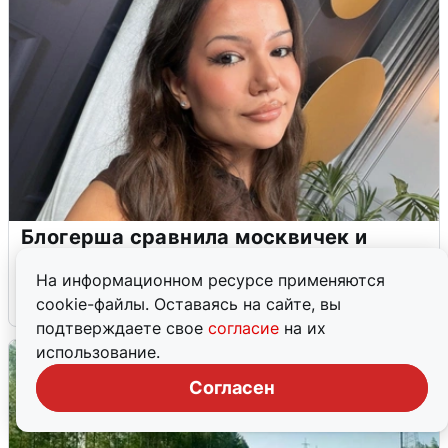
Блогерша сравнила москвичек и
сургутянок
На информационном ресурсе применяются
6 августа
0
cookie-файлы. Оставаясь на сайте, вы
подтверждаете свое
согласие
на их
использование.
Согласен