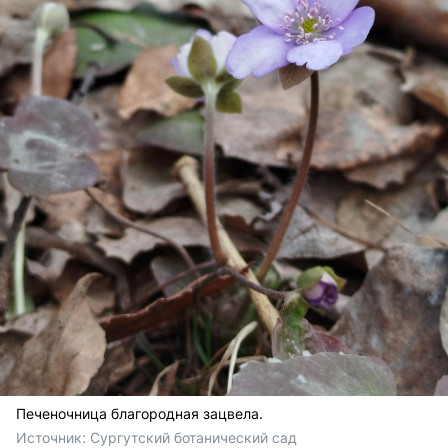
Печеночница благородная зацвела.
Источник: 
Сургутский ботанический сад