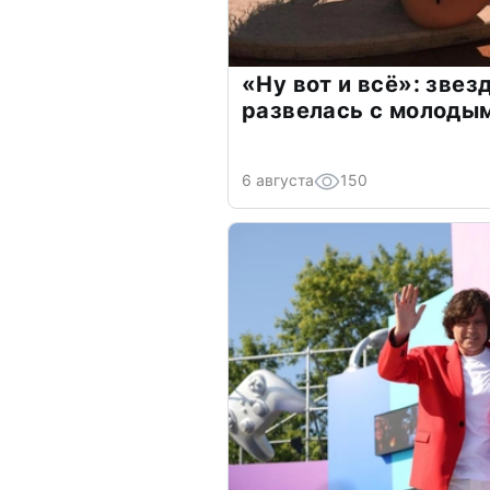
«Ну вот и всё»: зве
развелась с молоды
6 августа
150