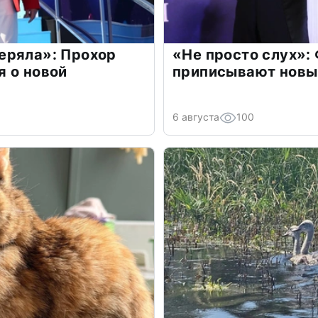
еряла»: Прохор
«Не просто слух»:
 о новой
приписывают новы
6 августа
100