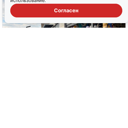
использование.
Согласен
В Сочи объявили угрозу атаки БПЛА и
закрыли пляжи
6 августа
0