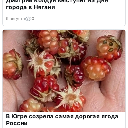
Дмитрий Колдун выступит на Дне
города в Нягани
9 августа
0
В Югре созрела самая дорогая ягода
России