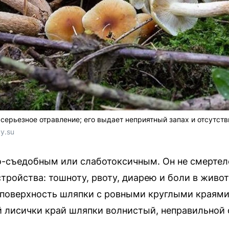
серьезное отравление; его выдает неприятный запах и отсутств
y.su
о-съедобным или слаботоксичным. Он не смертеле
ройства: тошноту, рвоту, диарею и боли в живот
 поверхность шляпки с ровными круглыми краями
й лисички край шляпки волнистый, неправильной 