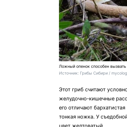
Ложный опенок способен вызвать 
Источник: 
Грибы Сибири / mycolog
Этот гриб считают условн
желудочно-кишечные расст
его отличают бархатистая
тонкая ножка. У съедобно
цвет желтоватый.