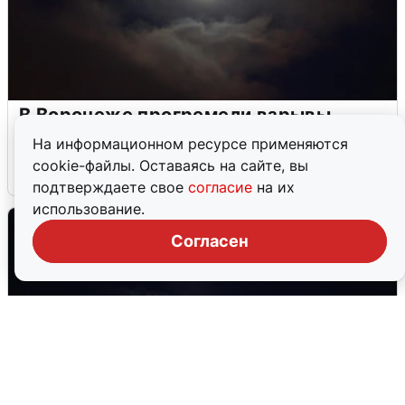
В Воронеже прогремели взрывы
после сигнала тревоги
На информационном ресурсе применяются
cookie-файлы. Оставаясь на сайте, вы
5 августа
0
подтверждаете свое
согласие
на их
использование.
Согласен