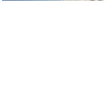
В Сочи сняли угрозу атаки БПЛА,
аэропорт закрыт
6 августа
0