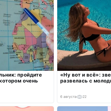
льник: пройдите
«Ну вот и всё»: з
 котором очень
развелась с моло
6 августа
22