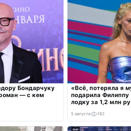
едору Бондарчуку
«Всё, потеряла я 
роман — с кем
подарила Филиппу
лодку за 1,2 млн р
5 августа
182