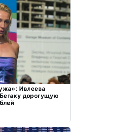
мужа»: Ивлеева
 Бегаку дорогущую
ублей