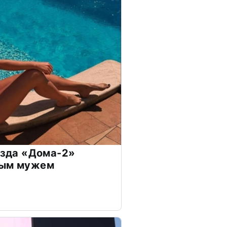
везда «Дома-2»
дым мужем