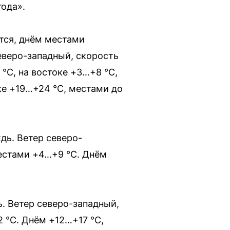
ода».
тся, днём местами
еверо-западный, скорость
 °C, на востоке +3…+8 °C,
ке +19…+24 °C, местами до
ь. Ветер северо-
местами +4…+9 °C. Днём
. Ветер северо-западный,
2 °C. Днём +12…+17 °C,