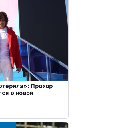
отеряла»: Прохор
ся о новой