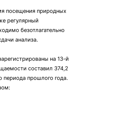
мя посещения природных
кже регулярный
ходимо безотлагательно
дачи анализа.
 зарегистрированы на 13-й
ащаемости составил 374,2
о периода прошлого года.
зом: