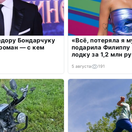
едору Бондарчуку
«Всё, потеряла я 
роман — с кем
подарила Филиппу
лодку за 1,2 млн р
5 августа
191