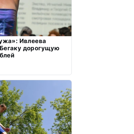
мужа»: Ивлеева
 Бегаку дорогущую
ублей