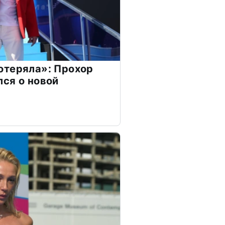
отеряла»: Прохор
ся о новой