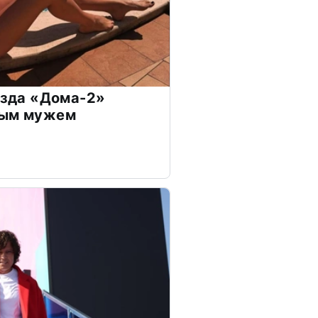
везда «Дома-2»
дым мужем