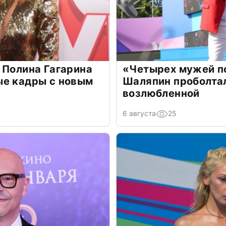
 Полина Гагарина
«Четырех мужей п
ые кадры с новым
Шаляпин проболтал
возлюбленной
6 августа
25