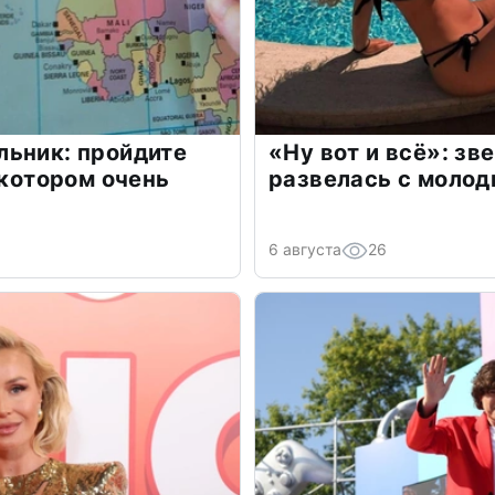
льник: пройдите
«Ну вот и всё»: з
 котором очень
развелась с моло
6 августа
26