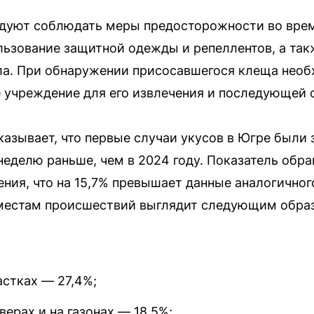
дуют соблюдать меры предосторожности во вре
ользование защитной одежды и репеллентов, а та
ла. При обнаружении присосавшегося клеща необ
 учреждение для его извлечения и последующей с
казывает, что первые случаи укусов в Югре были
неделю раньше, чем в 2024 году. Показатель обр
ения, что на 15,7% превышает данные аналогичног
 местам происшествий выглядит следующим обра
астках — 27,4%;
верах и на газонах — 18,5%;