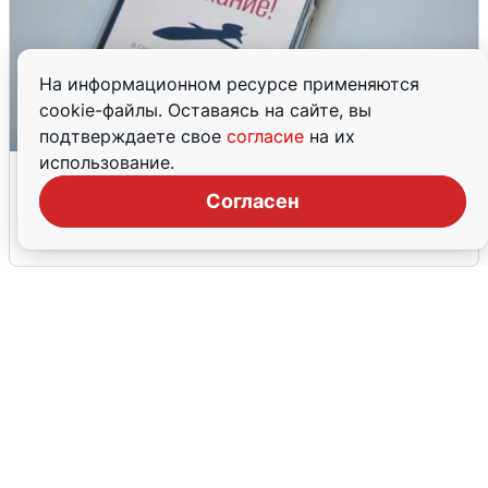
На информационном ресурсе применяются
cookie-файлы. Оставаясь на сайте, вы
подтверждаете свое
согласие
на их
использование.
Ракетная опасность в Свердловской
области: что известно
Согласен
6 августа
0