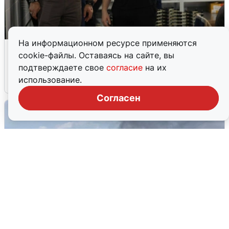
На информационном ресурсе применяются
Кто такой Владимир Ткачук и почему
cookie-файлы. Оставаясь на сайте, вы
его Mercedes взорвали
подтверждаете свое
согласие
на их
использование.
5 августа
0
Согласен