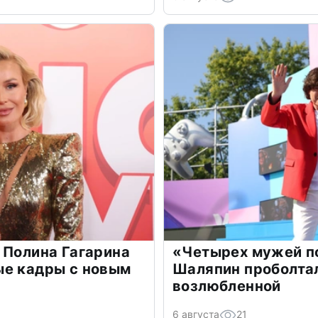
 Полина Гагарина
«Четырех мужей п
ые кадры с новым
Шаляпин проболтал
возлюбленной
6 августа
21