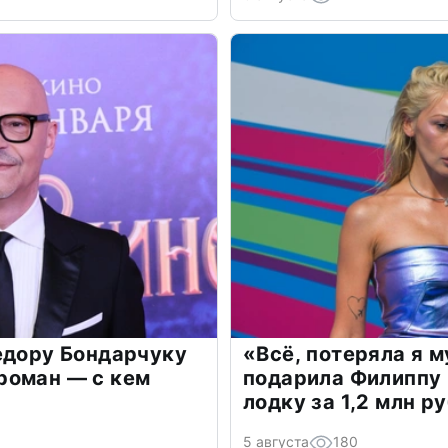
едору Бондарчуку
«Всё, потеряла я 
роман — с кем
подарила Филиппу
лодку за 1,2 млн р
5 августа
180