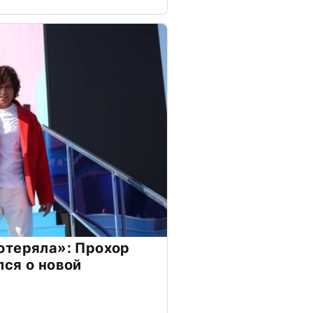
отеряла»: Прохор
ся о новой