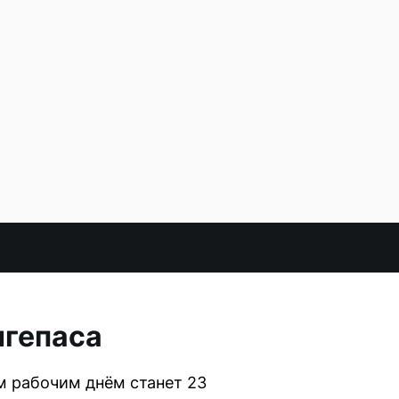
нгепаса
м рабочим днём станет 23