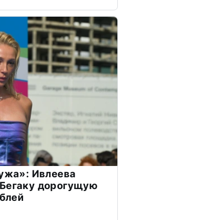
мужа»: Ивлеева
 Бегаку дорогущую
ублей