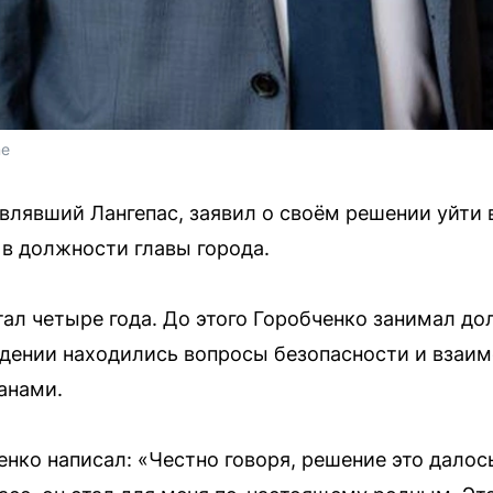
me
влявший Лангепас, заявил о своём решении уйти в
 в должности главы города.
тал четыре года. До этого Горобченко занимал д
ведении находились вопросы безопасности и взаи
анами.
нко написал: «Честно говоря, решение это далось