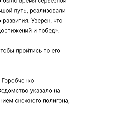
о было время серьёзной
ьшой путь, реализовали
развития. Уверен, что
остижений и побед».
чтобы пройтись по его
 Горобченко
Ведомство указало на
нием снежного полигона,