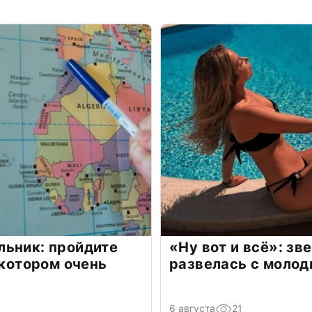
льник: пройдите
«Ну вот и всё»: з
 котором очень
развелась с моло
6 августа
21