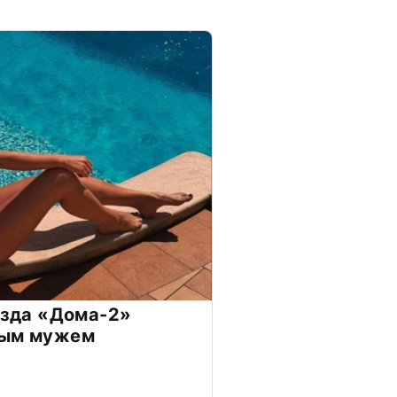
везда «Дома-2»
дым мужем