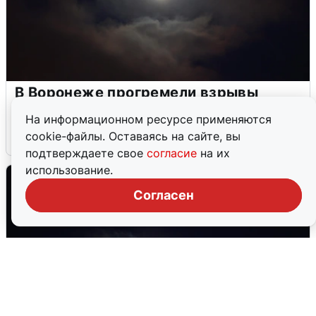
В Воронеже прогремели взрывы
после сигнала тревоги
На информационном ресурсе применяются
cookie-файлы. Оставаясь на сайте, вы
5 августа
0
подтверждаете свое
согласие
на их
использование.
Согласен